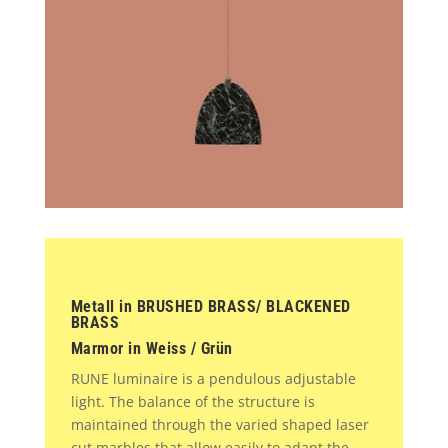
Metall in BRUSHED BRASS/ BLACKENED
BRASS
Marmor in Weiss / Grün
RUNE luminaire is a pendulous adjustable
light. The balance of the structure is
maintained through the varied shaped laser
cut marbles that allow easily to adapt the