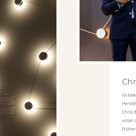
Chr
ist be
Herste
Chris 
unter 
Früher