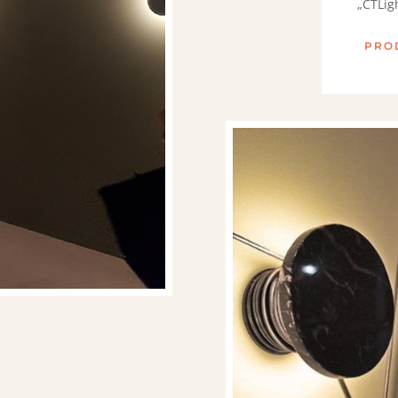
„CTLig
PRO