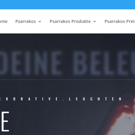
ome
Psarrakos
Psarrakos Produkte
Psarrakos Prei
DEINE BEL
EKORATIVE.LEUCHTEN
E